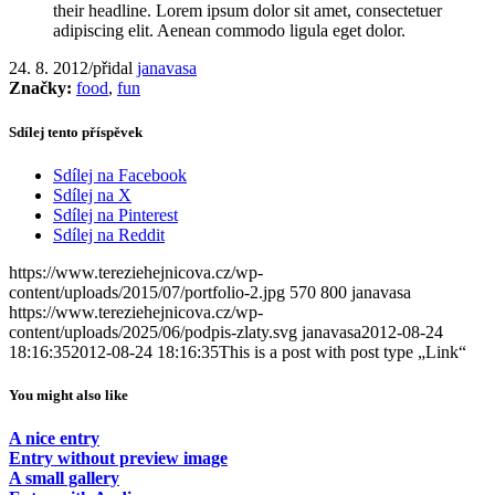
their headline. Lorem ipsum dolor sit amet, consectetuer
adipiscing elit. Aenean commodo ligula eget dolor.
24. 8. 2012
/
přidal
janavasa
Značky:
food
,
fun
Sdílej tento příspěvek
Sdílej na Facebook
Sdílej na X
Sdílej na Pinterest
Sdílej na Reddit
https://www.tereziehejnicova.cz/wp-
content/uploads/2015/07/portfolio-2.jpg
570
800
janavasa
https://www.tereziehejnicova.cz/wp-
content/uploads/2025/06/podpis-zlaty.svg
janavasa
2012-08-24
18:16:35
2012-08-24 18:16:35
This is a post with post type „Link“
You might also like
A nice entry
Entry without preview image
A small gallery