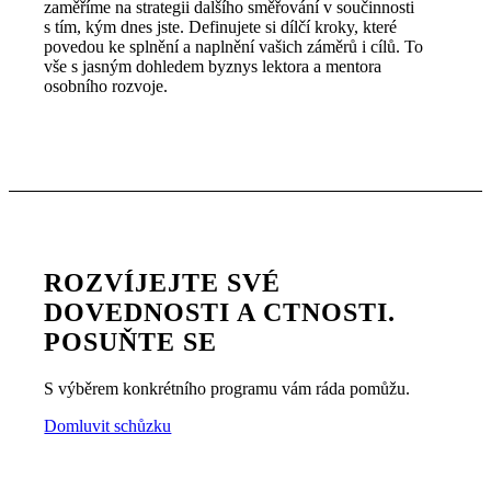
zaměříme na strategii dalšího směřování v součinnosti
s tím, kým dnes jste. Definujete si dílčí kroky, které
povedou ke splnění a naplnění vašich záměrů i cílů. To
vše s jasným dohledem byznys lektora a mentora
osobního rozvoje.
ROZVÍJEJTE SVÉ
DOVEDNOSTI A CTNOSTI.
POSUŇTE SE
S výběrem konkrétního programu vám ráda pomůžu.
Domluvit schůzku