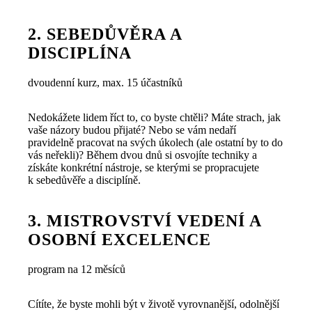
2. SEBEDŮVĚRA A
DISCIPLÍNA
dvoudenní kurz, max. 15 účastníků
Nedokážete lidem říct to, co byste chtěli? Máte strach, jak
vaše názory budou přijaté? Nebo se vám nedaří
pravidelně pracovat na svých úkolech (ale ostatní by to do
vás neřekli)? Během dvou dnů si osvojíte techniky a
získáte konkrétní nástroje, se kterými se propracujete
k sebedůvěře a disciplíně.
3. MISTROVSTVÍ VEDENÍ A
OSOBNÍ EXCELENCE
program na 12 měsíců
Cítíte, že byste mohli být v životě vyrovnanější, odolnější