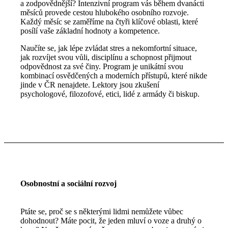
a zodpovědnější? Intenzivní program vás během dvanácti
měsíců provede cestou hlubokého osobního rozvoje.
Každý měsíc se zaměříme na čtyři klíčové oblasti, které
posílí vaše základní hodnoty a kompetence.
Naučíte se, jak lépe zvládat stres a nekomfortní situace,
jak rozvíjet svou vůli, disciplínu a schopnost přijmout
odpovědnost za své činy. Program je unikátní svou
kombinací osvědčených a moderních přístupů, které nikde
jinde v ČR nenajdete. Lektory jsou zkušení
psychologové, filozofové, etici, lidé z armády či biskup.
Osobnostní a sociální rozvoj
Ptáte se, proč se s některými lidmi nemůžete vůbec
dohodnout? Máte pocit, že jeden mluví o voze a druhý o