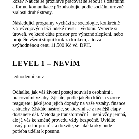
koze? Naučte se prozíravě pracovat se sebou i s ostatními
a formu komunikace přizpůsobujte podle sociální úrovně
zralosti druhé strany.
Následující programy vychází ze sociologie, konkrétně
z 5 vývojových fází lidské mysli – vědomí. Vyberte si
úroveň, ve které cítíte prostor pro výrazné zlepšení, nebo
projděte všemi stupni krok za krokem, a to za
zvýhodněnou cenu 11.500 Kč vč. DPH.
LEVEL 1 – NEVÍM
jednodenní kurz
Odhalíte, jak váš životní postoj souvisí s osobními i
pracovními vztahy. Zjistíte, podle jakého klíče a vzorce
reagujete i jaké jsou jejich dopady na vaše vztahy, finance
a strachy. Získáte nástroje, se kterými se z nynější etapy
dostanete dál. Metoda je transformační – není vždy jemná,
ale já vás ke změně provedu vždy bezpečně. Uvidíte
jasný prostor pro růst a dozvíte, se jaké kroky bude
potřeba udělat k posunu.