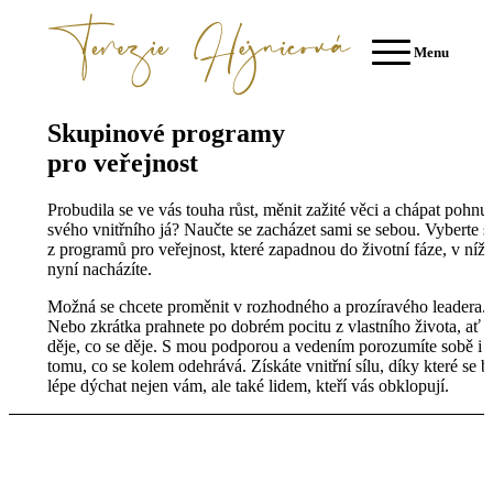
Menu
Skupinové programy
pro veřejnost
Probudila se ve vás touha růst, měnit zažité věci a chápat pohnu
svého vnitřního já? Naučte se zacházet sami se sebou. Vyberte s
z programů pro veřejnost, které zapadnou do životní fáze, v níž 
nyní nacházíte.
Možná se chcete proměnit v rozhodného a prozíravého leadera.
Nebo zkrátka prahnete po dobrém pocitu z vlastního života, ať s
děje, co se děje. S mou podporou a vedením porozumíte sobě i
tomu, co se kolem odehrává. Získáte vnitřní sílu, díky které se 
lépe dýchat nejen vám, ale také lidem, kteří vás obklopují.