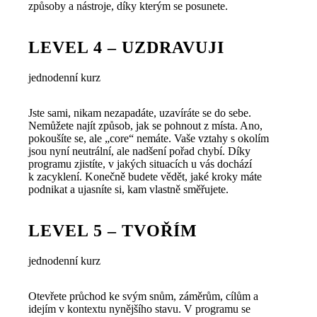
způsoby a nástroje, díky kterým se posunete.
LEVEL 4 – UZDRAVUJI
jednodenní kurz
Jste sami, nikam nezapadáte, uzavíráte se do sebe.
Nemůžete najít způsob, jak se pohnout z místa. Ano,
pokoušíte se, ale „core“ nemáte. Vaše vztahy s okolím
jsou nyní neutrální, ale nadšení pořad chybí. Díky
programu zjistíte, v jakých situacích u vás dochází
k zacyklení. Konečně budete vědět, jaké kroky máte
podnikat a ujasníte si, kam vlastně směřujete.
LEVEL 5 – TVOŘÍM
jednodenní kurz
Otevřete průchod ke svým snům, záměrům, cílům a
idejím v kontextu nynějšího stavu. V programu se