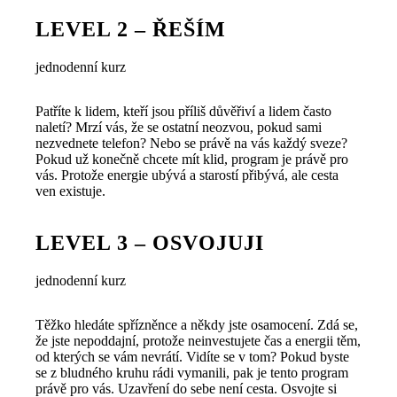
LEVEL 2 – ŘEŠÍM
jednodenní kurz
Patříte k lidem, kteří jsou příliš důvěřiví a lidem často
naletí? Mrzí vás, že se ostatní neozvou, pokud sami
nezvednete telefon? Nebo se právě na vás každý sveze?
Pokud už konečně chcete mít klid, program je právě pro
vás. Protože energie ubývá a starostí přibývá, ale cesta
ven existuje.
LEVEL 3 – OSVOJUJI
jednodenní kurz
Těžko hledáte spřízněnce a někdy jste osamocení. Zdá se,
že jste nepoddajní, protože neinvestujete čas a energii těm,
od kterých se vám nevrátí. Vidíte se v tom? Pokud byste
se z bludného kruhu rádi vymanili, pak je tento program
právě pro vás. Uzavření do sebe není cesta. Osvojte si